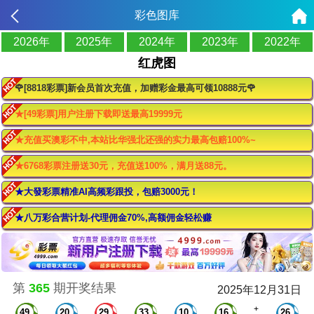
彩色图库
2026年
2025年
2024年
2023年
2022年
红虎图
🌹[8818彩票]新会员首次充值，加赠彩金最高可领10888元🌹
★[49彩票]用户注册下载即送最高19999元
★充值买澳彩不中,本站比华强北还强的实力最高包赔100%~
★6768彩票注册送30元，充值送100%，满月送88元。
★大發彩票精准AI高频彩跟投，包赔3000元！
★八万彩合营计划-代理佣金70%,高额佣金轻松赚
第
365
期开奖结果
2025年12月31日
+
49
20
29
33
10
16
26