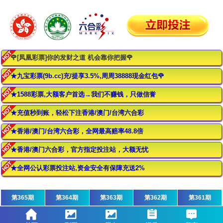
🌹[凤凰彩票]你的发财之道 机会靠你把握🌹
★九宝彩票(9b.cc)充/提享3.5%,周周38888现金红包🌹
★1588彩票,大额客户首选→我们不赚钱，只做信誉
★充值秒到账，轻松下注香港/澳门/台湾六合彩
★香港/澳门/台湾六合彩，全网最高赔率48.8倍
★香港/澳门六合彩，官方指定投注站，大额无忧
★全网公认彩票投注站,资金安全有保障充送2%
第365期
第364期
第363期
第362期
第361期