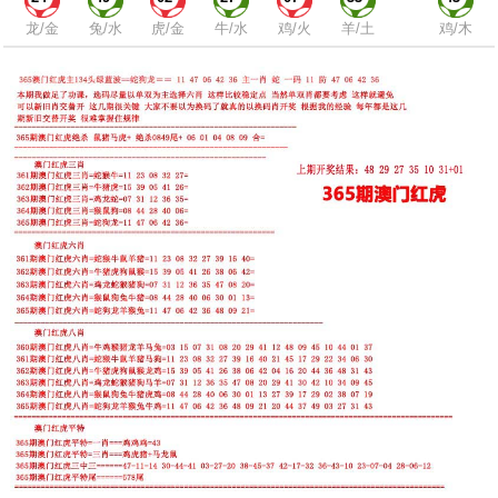
龙/金
兔/水
虎/金
牛/水
鸡/火
羊/土
鸡/木